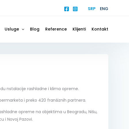
SRP
ENG
Usluge
Blog
Reference
Klijenti
Kontakt
u nstalacije rashladne i klima opreme.
ermarketa i preko 420 franšiznih partnera.
ashladne opreme na objektima u Beogradu, Nišu,
 i Novoj Pazovi.