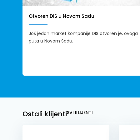
Otvoren DIS u Novom Sadu
Još jedan market kompanije DIS otvoren je, ovoga
puta u Novom Sadu.
Ostali klijenti
SVI KLIJENTI