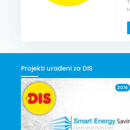
T
L
Projekti urađeni za DIS
2016