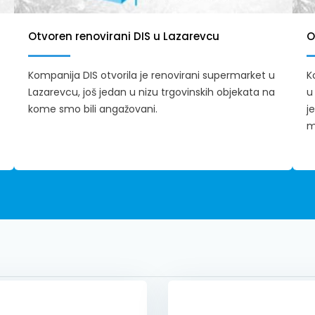
Otvoren renovirani DIS u Lazarevcu
O
Kompanija DIS otvorila je renovirani supermarket u
K
Lazarevcu, još jedan u nizu trgovinskih objekata na
u
kome smo bili angažovani.
j
m