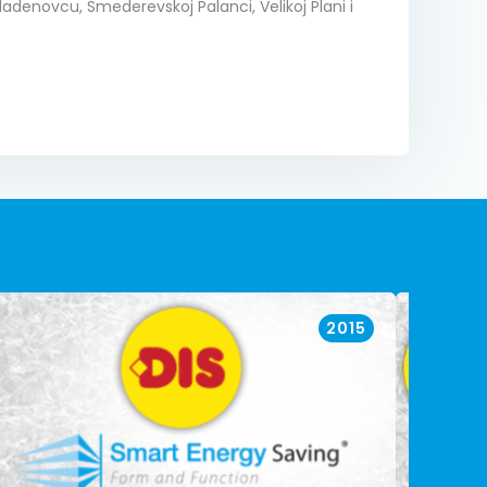
Mladenovcu, Smederevskoj Palanci, Velikoj Plani i
2015