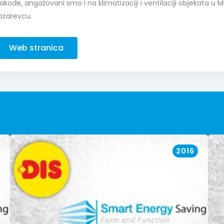
akođe, angažovani smo i na klimatizaciji i ventilaciji objekata u 
azarevcu.
Web stranica
2016