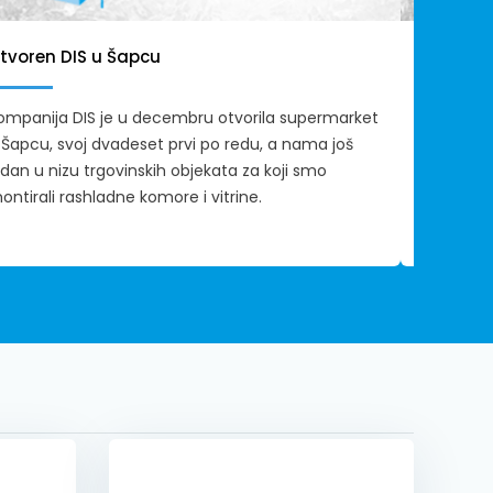
tvoren DIS u Šapcu
Otvoren
market
ompanija DIS je u decembru otvorila supermarket
 Šapcu, svoj dvadeset prvi po redu, a nama još
U okviru 
edan u nizu trgovinskih objekata za koji smo
kompanij
ontirali rashladne komore i vitrine.
njihovih 