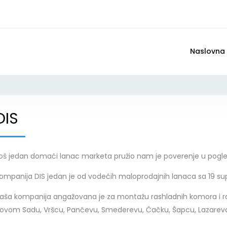
Naslovna
DIS
oš jedan domaći lanac marketa pružio nam je poverenje u pogled
ompanija DIS jedan je od vodećih maloprodajnih lanaca sa 19 sup
aša kompanija angažovana je za montažu rashladnih komora i r
ovom Sadu, Vršcu, Pančevu, Smederevu, Čačku, Šapcu, Lazarevcu