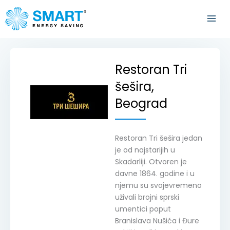
Pređi
na
sadržaj
Restoran Tri
šešira,
Beograd
Restoran Tri šešira jedan
je od najstarijih u
Skadarliji. Otvoren je
davne 1864. godine i u
njemu su svojevremeno
uživali brojni sprski
umentici poput
Branislava Nušića i Đure