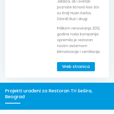
Jakšića, ali i svetski
poznate ličnosti kao što
su Kralj Huan Karlos,
Džordž Buš i drugi.
Prilikom renoviranja 2012.
godine naša kompanija
opremila je restoran
novim sistemom
klimatizacije i ventilacije.
Web stranica
Projekti urađeni za Restoran Tri šešira,
Beograd