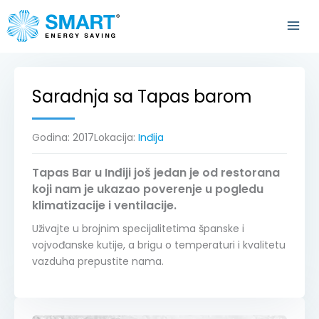
Pređi
na
sadržaj
Saradnja sa Tapas barom
Godina:
2017
Lokacija:
Inđija
Tapas Bar u Inđiji još jedan je od restorana
koji nam je ukazao poverenje u pogledu
klimatizacije i ventilacije.
Uživajte u brojnim specijalitetima španske i
vojvođanske kutije, a brigu o temperaturi i kvalitetu
vazduha prepustite nama.