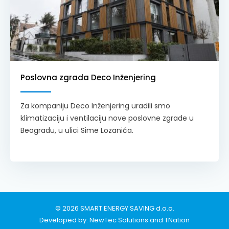
Poslovna zgrada Deco Inženjering
Za kompaniju Deco Inženjering uradili smo
klimatizaciju i ventilaciju nove poslovne zgrade u
Beogradu, u ulici Sime Lozanića.
© 2026 SMART ENERGY SAVING d.o.o.
Developed by:
NewTec Solutions
and
TNation